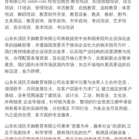
育有限公司 ozhdv.com 经营范围含:教育培训、职业技能培训、语言
培训、IT培训、管理培训、学历教育、在线教育、远程教育；体育
培训、舞蹈培训、教育软件开发、教育设备、教具、教材、图书、
文具用品；教育咨询、留学咨询、升学咨询、考试培训、艺术培
训、音乐培训、美术培训、书法培训
山东长清区天御教育有限公司将根据党中央和国务院对企业深化改
革的战略部署，并遵循国资委关于推动企业壮大的相关指导方针，
我们将持续推进企业深层次改革，以实现产业结构的深度调整与优
化，合理配置各项资源，旨在提升核心竞争力，全面刷新企业整体
素质。我们面向全球市场及国内市场，矢志不渝地向更高更远的目
标迈进，奋力拼搏。
山东长清区天御教育有限公司在发展中注重与业界人士合作交流，
强强联手，共同发展壮大。在客户层面中力求广泛 建立稳定的客户
基础，业务范围涵盖了建筑业、设计业、工业、制造业、文化业、
外商独资 企业等领域，针对较为复杂、繁琐的行业资质注册申请咨
询有着丰富的实操经验，分别满足 不同行业，为各企业尽其所能，
为之提供合理、多方面的专业服务。
山东长清区天御教育有限公司秉承“质量为本，服务社会”的原则,立
足于高新技术，科学管理，拥有现代化的生产、检测及试验设备，