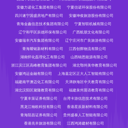
安徽力诺化工集团有限公司
宁夏信诺环保股份有限公司
四川遂宁国盛房地产有限公司
安徽坤俊旅游股份有限公司
青海金鑫信息技术集团有限公司
宁夏智联机械有限公司
辽宁和平区辰德环保有限公司
广西航朋文化有限公司
安徽瑞丰汽车集团有限公司
辽宁庄河市广良旅游有限公司
青海耀铭新材料有限公司
江西创辉物流有限公司
湖南怀化磊理化工有限公司
山西锦恩能源有限公司
浙江滨江区高峰教育集团有限公司
湖北鄂州美华教育有限公司
安徽鸿运金融有限公司
上海嘉定区正大人工智能有限公司
福建南平澳迈化工有限公司
天津静海区中天教育有限公司
湖北汉阳区黛隆教育有限公司
福建泉州晨语教育有限公司
宁夏丰策证券有限公司
台湾卡游信息技术有限公司
黑龙江翰欧科技有限公司
香港星辰新材料有限公司
青海陌昌证券有限公司
贵州盛泰人工智能有限公司
香港兆丰旅游有限公司
江西鸿涛建材有限公司